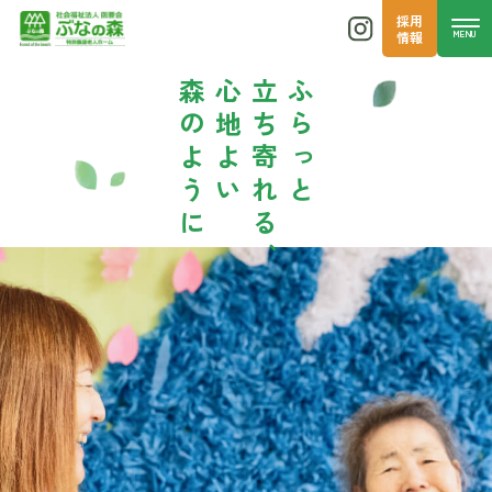
採用
MENU
情報
森のように
心地よい
立ち寄れる、
ふらっと